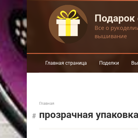
Перейти
к
Подарок
контенту
Все о рукодели
вышивание
Главная страница
Поделки
Вы
Главная
прозрачная упаковк