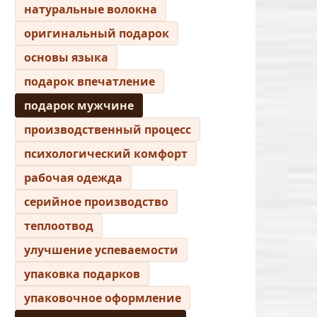
натуральные волокна
оригинальный подарок
основы языка
подарок впечатление
подарок мужчине
производственный процесс
психологический комфорт
рабочая одежда
серийное производство
теплоотвод
улучшение успеваемости
упаковка подарков
упаковочное оформление