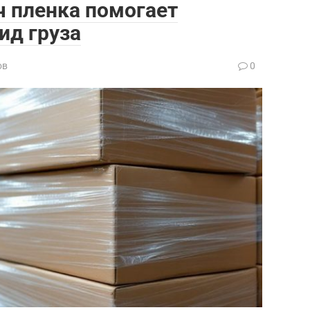
ч пленка помогает
ид груза
ов
0