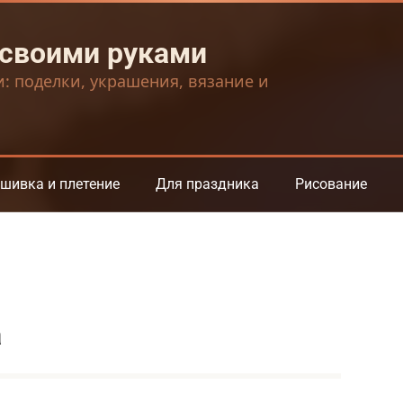
 своими руками
и: поделки, украшения, вязание и
шивка и плетение
Для праздника
Рисование
а