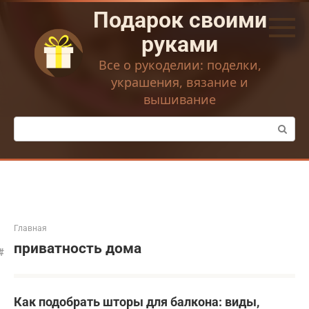
Перейти
Подарок своими
к
контенту
руками
Все о рукоделии: поделки,
украшения, вязание и
вышивание
Поиск:
Главная
приватность дома
Как подобрать шторы для балкона: виды,