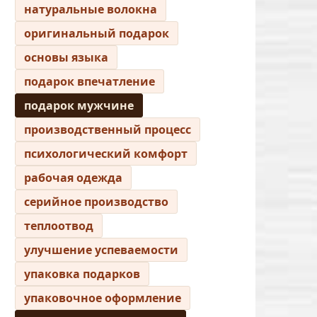
натуральные волокна
оригинальный подарок
основы языка
подарок впечатление
подарок мужчине
производственный процесс
психологический комфорт
рабочая одежда
серийное производство
теплоотвод
улучшение успеваемости
упаковка подарков
упаковочное оформление