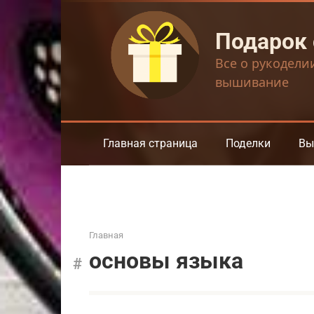
Перейти
к
Подарок
контенту
Все о рукодели
вышивание
Главная страница
Поделки
Вы
Главная
основы языка