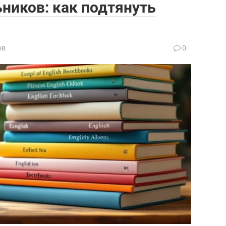
ников: как подтянуть
ов
0