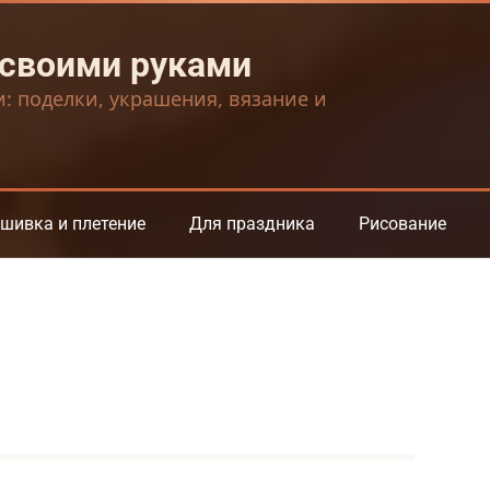
 своими руками
и: поделки, украшения, вязание и
шивка и плетение
Для праздника
Рисование