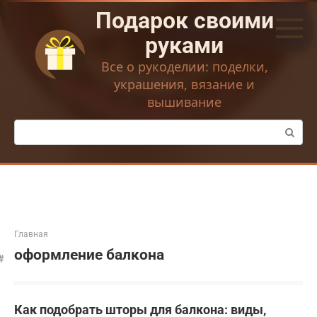
Перейти
Подарок своими
к
контенту
руками
Все о рукоделии: поделки,
украшения, вязание и
вышивание
Поиск:
Главная
оформление балкона
Как подобрать шторы для балкона: виды,