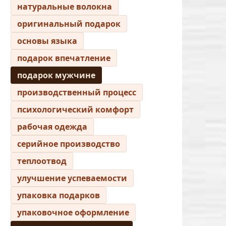
натуральные волокна
оригинальный подарок
основы языка
подарок впечатление
подарок мужчине
производственный процесс
психологический комфорт
рабочая одежда
серийное производство
теплоотвод
улучшение успеваемости
упаковка подарков
упаковочное оформление