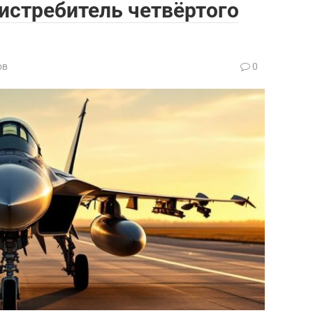
истребитель четвёртого
ов
0