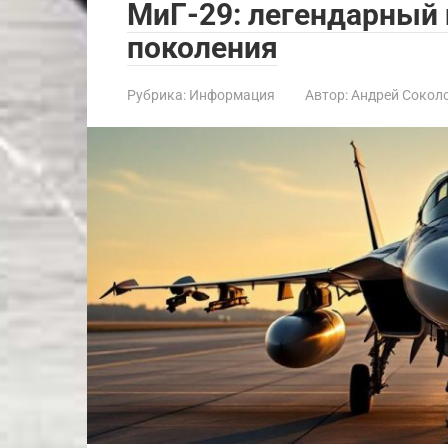
МиГ-29: легендарный 
поколения
Рубрика:
Информация
Автор:
Андрей Сокол