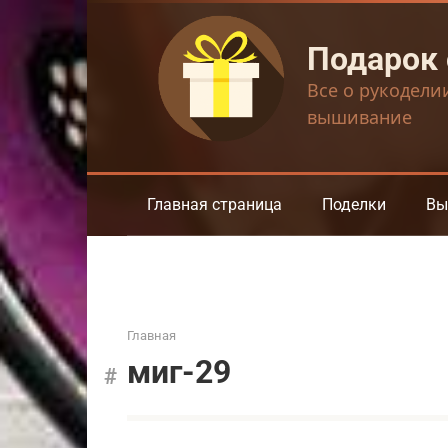
Перейти
к
Подарок
контенту
Все о рукодели
вышивание
Главная страница
Поделки
Вы
Главная
миг-29