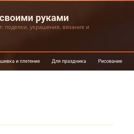
 своими руками
и: поделки, украшения, вязание и
шивка и плетение
Для праздника
Рисование