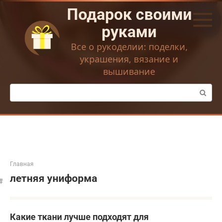
Перейти
Подарок своими
к
контенту
руками
Все о рукоделии: поделки,
украшения, вязание и
вышивание
Поиск:
Главная
летняя униформа
Какие ткани лучше подходят для