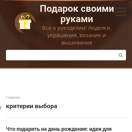
Перейти
Подарок своими
к
контенту
руками
Все о рукоделии: поделки,
украшения, вязание и
вышивание
Поиск:
Главная
критерии выбора
Что подарить на день рождения: идеи для