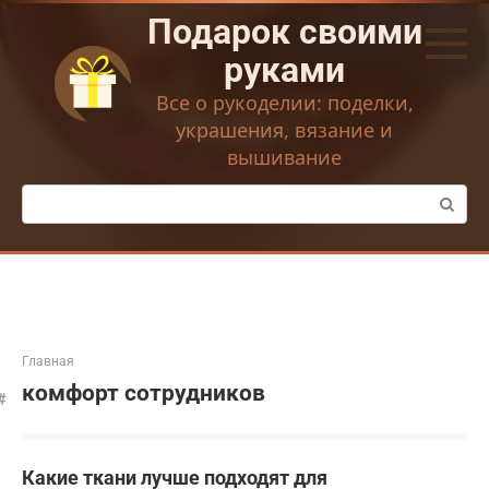
Перейти
Подарок своими
к
контенту
руками
Все о рукоделии: поделки,
украшения, вязание и
вышивание
Поиск:
Главная
комфорт сотрудников
Какие ткани лучше подходят для