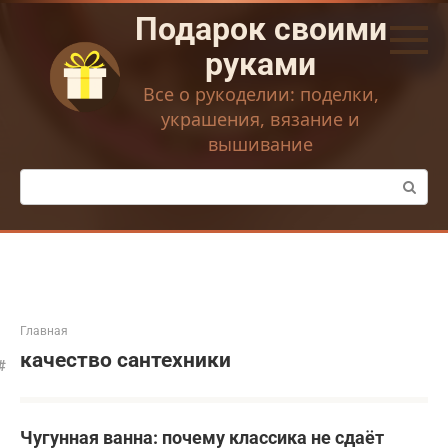
Перейти
Подарок своими
к
контенту
руками
Все о рукоделии: поделки,
украшения, вязание и
вышивание
Поиск:
Главная
качество сантехники
Чугунная ванна: почему классика не сдаёт