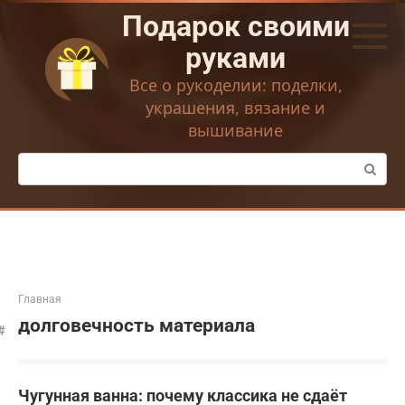
Перейти
Подарок своими
к
контенту
руками
Все о рукоделии: поделки,
украшения, вязание и
вышивание
Поиск:
Главная
долговечность материала
Чугунная ванна: почему классика не сдаёт