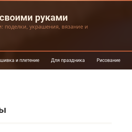
 своими руками
и: поделки, украшения, вязание и
шивка и плетение
Для праздника
Рисование
ты