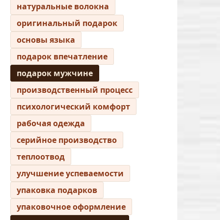
натуральные волокна
оригинальный подарок
основы языка
подарок впечатление
подарок мужчине
производственный процесс
психологический комфорт
рабочая одежда
серийное производство
теплоотвод
улучшение успеваемости
упаковка подарков
упаковочное оформление