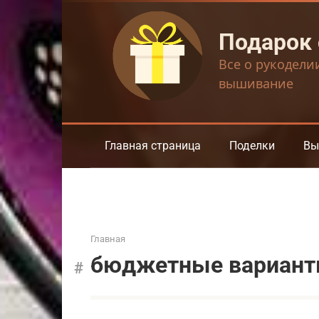
Перейти
к
Подарок
контенту
Все о рукодели
вышивание
Главная страница
Поделки
Вы
Главная
бюджетные вариан