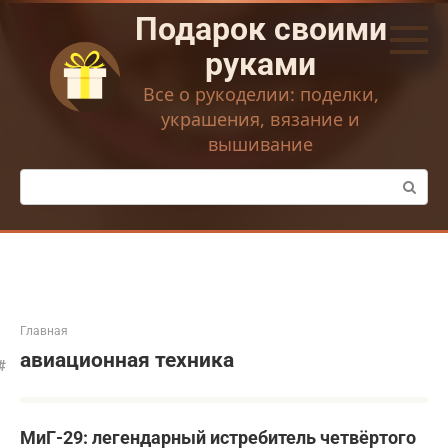
Перейти
Подарок своими
к
контенту
руками
Все о рукоделии: поделки,
украшения, вязание и
вышивание
Поиск:
Главная
авиационная техника
МиГ-29: легендарный истребитель четвёртого