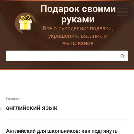
Перейти
Подарок своими
к
контенту
руками
Все о рукоделии: поделки,
украшения, вязание и
вышивание
Поиск:
Главная
английский язык
Английский для школьников: как подтянуть