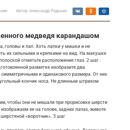
ание
Автор:
Александр Редькин
венного медведя карандашом
а, головы и лап. Хоть лапки у мишки и не
ить их сильными и крепкими на вид. На макушке
полоской отметьте расположение глаз. 2 шаг.
дготовленной разметке изобразите два
 симметричными и одинакового размера. От них
еугольный кончик носа. Не длинным штрихом
ии, чтобы они не мешали при прорисовке шерсти
зображаем ее на голове, задних лапах, животе.
 шерстяной «воротник». 3 шаг