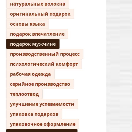
натуральные волокна
оригинальный подарок
основы языка
подарок впечатление
подарок мужчине
производственный процесс
психологический комфорт
рабочая одежда
серийное производство
теплоотвод
улучшение успеваемости
упаковка подарков
упаковочное оформление