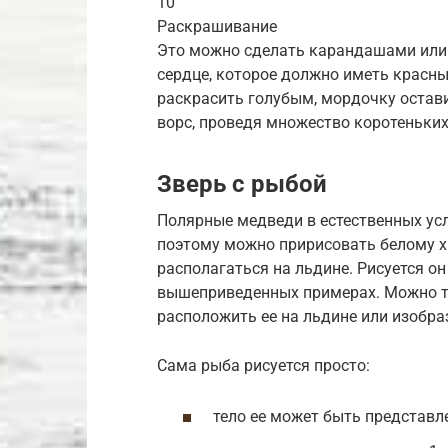
10
Раскрашивание
Это можно сделать карандашами или
сердце, которое должно иметь красн
раскрасить голубым, мордочку остави
ворс, проведя множество коротеньких
Зверь с рыбой
Полярные медведи в естественных ус
поэтому можно пририсовать белому х
располагаться на льдине. Рисуется о
вышеприведенных примерах. Можно т
расположить ее на льдине или изобр
Сама рыба рисуется просто:
тело ее может быть представл