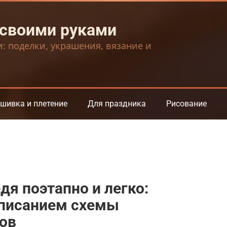
 своими руками
и: поделки, украшения, вязание и
шивка и плетение
Для праздника
Рисование
дя поэтапно и легко:
описанием схемы
ов