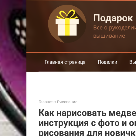
Перейти
к
Подарок
контенту
Все о рукодели
вышивание
Главная страница
Поделки
Вы
Главная
»
Рисование
Как нарисовать медве
инструкция с фото и 
рисования для новичк