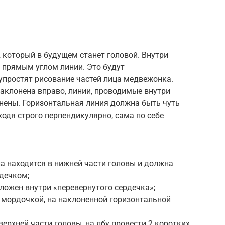
, который в будущем станет головой. Внутри
 прямым углом линии. Это будут
упростят рисование частей лица медвежонка.
аклонена вправо, линии, проводимые внутри
онены. Горизонтальная линия должна быть чуть
ходя строго перпендикулярно, сама по себе
а находится в нижней части головы и должна
дечком;
оложен внутри «перевернутого сердечка»;
д мордочкой, на наклоненной горизонтальной
верхней части головы, на лбу провести 2 коротких