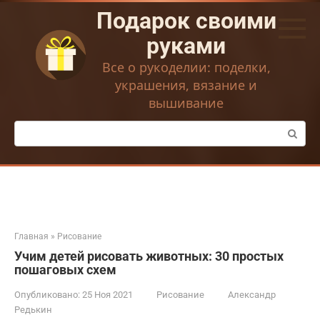
Перейти
Подарок своими
к
контенту
руками
Все о рукоделии: поделки,
украшения, вязание и
вышивание
Поиск:
Главная
»
Рисование
Учим детей рисовать животных: 30 простых
пошаговых схем
Опубликовано:
25 Ноя 2021
Рисование
Александр
Редькин