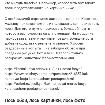
что-нибудь полегче. Например, изобразить вот такого
лося, представленного на картинке ниже.
С этой задачей справится даже дошкольник. Конечно,
малышу придется помочь и подсказать, как нарисовать
лося. Для этого нужно нарисовать большой круг, в
котором расположить овал поменьше. На мордочке
нарисовать глазки и крупные ноздри. Большие рога
добавят сходства с реальным зверем. У лосей
раздвоенные копыта — не забудем об этом при
создании рисунка. Вот и все! Осталось только
раскрасить животное фломастерами или
https://kartinki-dlya-srisovki.ru/kak-risovat-losya/
https://www.bolshoyvopros.ru/questions/216857-kak-
narisovat-losja-karandashom-poetapno.html
https://colori.ru/pedikyur/kak-narisovat-mordu-losya-
karandashom-poetapno-los-lesnoi/
Лось обои, лось картинки, лось фото