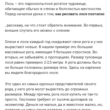
Лось – это парнокопытное рогатое чудовище,
обитающее обычно в степах и болотистых местностях.
Перед началом урока о том,
как рисовать лося поэтапно
, расскажу, на что стоит обратить внимание. Во-первых,
внешне спутать его можно с оленем
Олени и лоси каждый год скидывают свои рога и у них
вырастают новые. В нашем примере это большие
массивные рога, имеющие 9 больших отростков. Во-
вторых, не забывайте, о пропорциях. Размер туловища
лося равен примерно 2-2,5 метра. А рога должны быть
не больше половины размера тела. Здесь на картинке
вы видите благородного лося:
Это один из самых крупных представителей своего
рода, у него рога могут вырастать до огромных
размеров. Между прочим, рога лося купить не так-то
просто. Охотники требуют от тысячи долларов за
экземпляр. Деньги не малые, да и животное жалко, но,
повесив на стену такое изделие, у хозяина дома