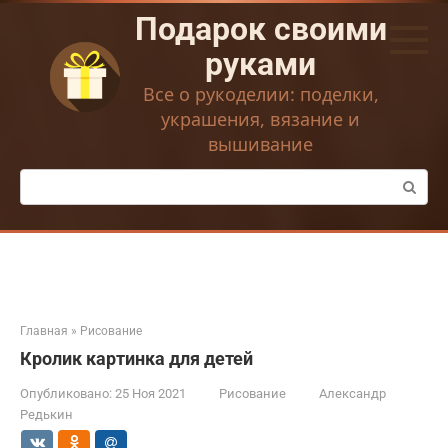
Перейти
Подарок своими
к
контенту
руками
Все о рукоделии: поделки,
украшения, вязание и
вышивание
Поиск:
Главная
»
Рисование
Кролик картинка для детей
Опубликовано:
25 Ноя 2021
Рисование
Александр
Редькин