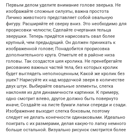
Первым делом уделите внимание голове зверька. Не
изображайте сложные силуэты, важна простота
Личико животного представляет собой овальную
фигуру. Расширяйте её сверху вниз. Это необходимо для
прорисовки челюсти; Сделайте очертания тельца
зверушки. Теперь придётся нарисовать овал более
крупный, чем предыдущий. Он должен приникать к
изображенной голове; Понадобится прорисовка
дополнительного круга. Отметьте её в районе низа
головы. Так создастся шея кролика. Не пренебрегайте
рисованию важных частей тела, без которых кролик
будет выглядеть неполноценным; Какой же кролик без
ушек? Нарисуйте их над мордочкой зверя в количестве
двух штук. Выбирайте овальные элементы, слегка
наклоняя их для динамичности картинки. К примеру,
одно смотрит влево, другое должно быть повернуто
иначе; Создайте на листе бумаги лапки спереди и сзади.
Изображение выходит слегка боковым, поэтому
следует не делать конечности одинаковыми. Идеально
поиграть с их размерами, делая какую-то лапку немного
больше остальной. Визуально рисунок смотрится более