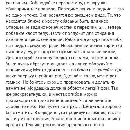
реальным. Соблюдайте перспективу, не нарушая
общепринятые правила. Передние лапки и задние — это
не одно и тоже. Они разнятся во внешнем виде. Те, что
находятся ближе к хвосту обязаны быть длиннее.
Отношение задних конечностей к передним 2:1. Теперь
добавьте хвост телу; Ластик послужит для стирания
изъянов и ярких очертаний. Работайте аккуратно, чтобы
не придать рисунку грязи. Неряшливый облик картинки
ни к чему; Будет здорово применять плавные линии;
Детализируйте голову зверька глазами, носом и ртом.
Ушки пусть обретут изящность, а лапки оборудуйте
пальчиками; Место для глаз — по бокам. Нарисуйте две
щеки зверьку в районе рта; Сделайте глаза, нос и рот
темнее. Не бойтесь хорошо прорисовать и делать их
заметнее; Мордашка должна обрести легкий фон. Так
же раскрасьте ушки. В местах сгибов можно
производить штрихи интенсивнее; Уши выделяйте
особенно ярко. Им нужен контраст. Все детали хорошо
бы отметить. В середине уха прорисуйте темнее, так же
как и у их основания; Аналогично исполняется личико
кролика. Техника рисования предельно проста