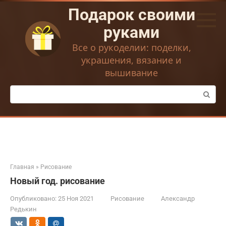
Перейти
Подарок своими
к
контенту
руками
Все о рукоделии: поделки,
украшения, вязание и
вышивание
Поиск:
Главная
»
Рисование
Новый год. рисование
Опубликовано:
25 Ноя 2021
Рисование
Александр
Редькин