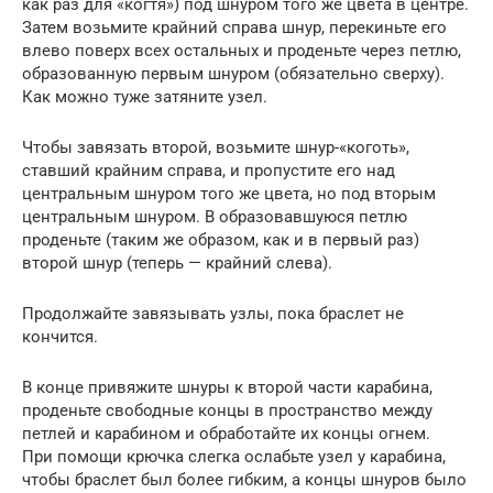
как раз для «когтя») под шнуром того же цвета в центре.
Затем возьмите крайний справа шнур, перекиньте его
влево поверх всех остальных и проденьте через петлю,
образованную первым шнуром (обязательно сверху).
Как можно туже затяните узел.
Чтобы завязать второй, возьмите шнур-«коготь»,
ставший крайним справа, и пропустите его над
центральным шнуром того же цвета, но под вторым
центральным шнуром. В образовавшуюся петлю
проденьте (таким же образом, как и в первый раз)
второй шнур (теперь — крайний слева).
Продолжайте завязывать узлы, пока браслет не
кончится.
В конце привяжите шнуры к второй части карабина,
проденьте свободные концы в пространство между
петлей и карабином и обработайте их концы огнем.
При помощи крючка слегка ослабьте узел у карабина,
чтобы браслет был более гибким, а концы шнуров было