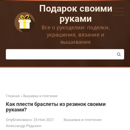
Перейти
Подарок своими
к
контенту
руками
Все о рукоделии: поделки,
украшения, вязание и
вышивание
Поиск:
Главная
»
Вышивка и плетение
Как плести браслеты из резинок своими
руками?
Опубликовано:
25 Ноя 2021
Вышивка и плетение
Александр Редькин