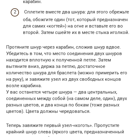
карабин.
Сплетите вместе два шнура: для этого обрежьте
оба, обожгите один (тот, который предназначен
для самих «когтей») на огне и вставьте его во
второй. Затем сшейте их в месте стыка иголкой.
Протяните шнур через карабин, сложив шнур вдвое.
Убедитесь в том, что место соединения двух шнуров
находится вплотную к полученной петле. Затем
вытяните вниз, держа за петлю, достаточное
количество шнура для браслета (можно примерить его
на руку), и завяжите узел из двух свободных концов
возле карабина.
У вас останется четыре шнура — два центральных,
соединенных между собой (на самом деле, один), двух
разных цветов, и два конца по бокам (тоже разных
цветов). Цвета должны чередоваться.
Теперь завяжите первый узел-«коготь». Пропустите
крайний шнур слева (яркого цвета, предназначенный