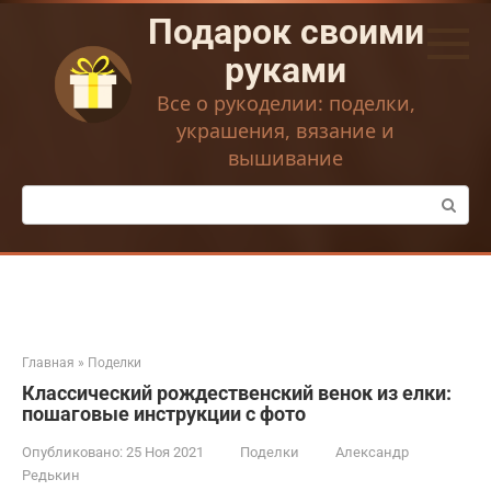
Перейти
Подарок своими
к
контенту
руками
Все о рукоделии: поделки,
украшения, вязание и
вышивание
Поиск:
Главная
»
Поделки
Классический рождественский венок из елки:
пошаговые инструкции с фото
Опубликовано:
25 Ноя 2021
Поделки
Александр
Редькин