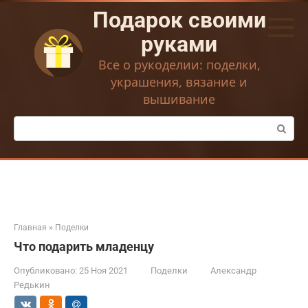
Перейти
Подарок своими
к
контенту
руками
Все о рукоделии: поделки,
украшения, вязание и
вышивание
Поиск:
Главная
»
Поделки
Что подарить младенцу
Опубликовано:
25 Ноя 2021
Поделки
Александр
Редькин