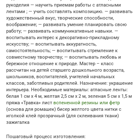
рукоделия — научить приемам работы с атласными
лентами ; — учить составлять композицию. — развивать
художественный вкус, творческие способности,
воображение; — развивать умение планировать свою
работу; — развивать коммуникативные навыки. —
воспитывать интерес к декоративно-прикладному
искусству; — воспитывать аккуратность,
самостоятельность; — воспитывать стремление к
совместному творчеству; — воспитывать любовь и
бережное отношение к природе. Мастер – класс
рассчитан на детей старшего дошкольного возраста,
школьников, воспитателей, учителей начальных
классов, заботливых родителей. Назначение: украшение
интерьера. Необходимые материалы: атласные ленты:
белая 1 см х 4 м, желтая 2,5 см х 2 м, зеленая 5 см х 1,5 м
пряжа «Травка» лист
вспененной резины или фетр
(основа для ромашек) бисер желтого цвета нитки с
иголкой клей прозрачный (для склеивания ткани)
зажигалка
Пошаговый процесс изготовления: