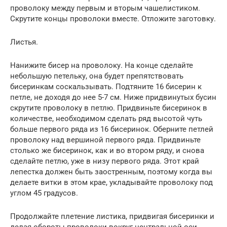
проволоку между первым и вторым чашелистиком.
Скрутите концы проволоки вместе. Отложите заготовку.
Листья.
Нанижите бисер на проволоку. На конце сделайте
небольшую петельку, она будет препятствовать
бисеринкам соскальзывать. Подтяните 16 бисерин к
петле, не доходя до нее 5-7 см. Ниже придвинутых бусин
скрутите проволоку в петлю. Придвиньте бисеринок в
количестве, необходимом сделать ряд высотой чуть
больше первого ряда из 16 бисеринок. Оберните петлей
проволоку над вершиной первого ряда. Придвиньте
столько же бисеринок, как и во втором ряду, и снова
сделайте петлю, уже в низу первого ряда. Этот край
лепестка должен быть заостренным, поэтому когда вы
делаете витки в этом крае, укладывайте проволоку под
углом 45 градусов.
Продолжайте плетение листика, придвигая бисеринки и
делая обороты проволоки вокруг центральной оси.