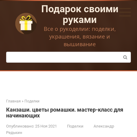
Перейти
Подарок своими
к
контенту
руками
Все о рукоделии: поделки,
украшения, вязание и
вышивание
Поиск:
Главная
»
Поделки
Канзаши. цветы ромашки. мастер-класс для
начинающих
Опубликовано:
25 Ноя 2021
Поделки
Александр
Редькин