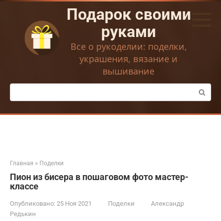
Перейти
Подарок своими
к
контенту
руками
Все о рукоделии: поделки,
украшения, вязание и
вышивание
Поиск:
Главная
»
Поделки
Пион из бисера в пошаговом фото мастер-
классе
Опубликовано:
25 Ноя 2021
Поделки
Александр
Редькин