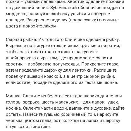
ножки – узкими лепешками. Хвостик сделайте похожий
на домашний веник. Зубочисткой обозначьте ноздри на
мордочке, нарисуйте скобочку улыбки и соберите
лошадку. Раскрасьте поделку (после сушки) в сочные
цвета и покройте лаком.
Сырная рыбка. Из толстого блинчика сделайте рыбку.
Вырежьте на фигурке стаканчиком круглые отверстия,
чтобы заготовка стала походить на кусочек
швейцарского сыра, там, где предполагается рот и
хвостик – изобразите полумесяцы. Прикрепите глаза,
затем проделайте дырочку для ленточки. Распишите
поделку пищевой краской, а в центр сырной рыбки,
если хотите, посадите сделанного из теста мышонка.
Мишка. Слепите из белого теста два шарика для тела и
головы зверька, шесть маленьких – для лапок, ушек,
носика. Склейте части водой, выпеките в духовке, дайте
остыть. Нанесите гуашью коричневый тон, нарисуйте
черным цветом глаза, рот, коготки на лапах и шерстку
на ушках и животике.