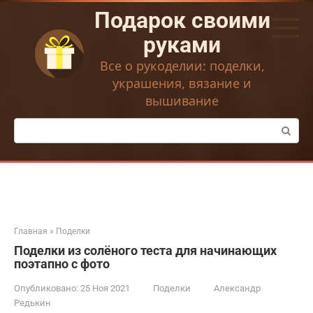
Перейти
Подарок своими
к
контенту
руками
Все о рукоделии: поделки,
украшения, вязание и
вышивание
Поиск:
Главная
»
Поделки
Поделки из солёного теста для начинающих
поэтапно с фото
Опубликовано:
25 Ноя 2021
Поделки
Александр
Редькин