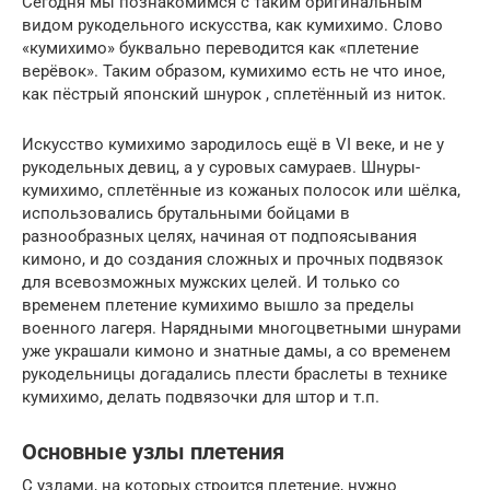
Сегодня мы познакомимся с таким оригинальным
видом рукодельного искусства, как кумихимо. Слово
«кумихимо» буквально переводится как «плетение
верёвок». Таким образом, кумихимо есть не что иное,
как пёстрый японский шнурок , сплетённый из ниток.
Искусство кумихимо зародилось ещё в VI веке, и не у
рукодельных девиц, а у суровых самураев. Шнуры-
кумихимо, сплетённые из кожаных полосок или шёлка,
использовались брутальными бойцами в
разнообразных целях, начиная от подпоясывания
кимоно, и до создания сложных и прочных подвязок
для всевозможных мужских целей. И только со
временем плетение кумихимо вышло за пределы
военного лагеря. Нарядными многоцветными шнурами
уже украшали кимоно и знатные дамы, а со временем
рукодельницы догадались плести браслеты в технике
кумихимо, делать подвязочки для штор и т.п.
Основные узлы плетения
С узлами, на которых строится плетение, нужно