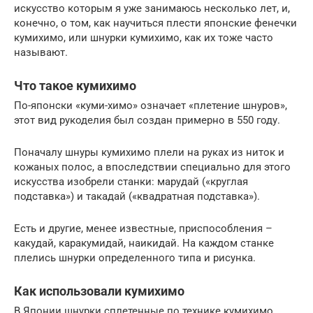
искусство которым я уже занимаюсь несколько лет, и,
конечно, о том, как научиться плести японские фенечки
кумихимо, или шнурки кумихимо, как их тоже часто
называют.
Что такое кумихимо
По-японски «куми-химо» означает «плетение шнуров»,
этот вид рукоделия был создан примерно в 550 году.
Поначалу шнуры кумихимо плели на руках из ниток и
кожаных полос, а впоследствии специально для этого
искусства изобрели станки: марудай («круглая
подставка») и такадай («квадратная подставка»).
Есть и другие, менее известные, приспособления –
какудай, каракумидай, наикидай. На каждом станке
плелись шнурки определенного типа и рисунка.
Как использовали кумихимо
В Японии шнурки сплетенные по технике кумихимо