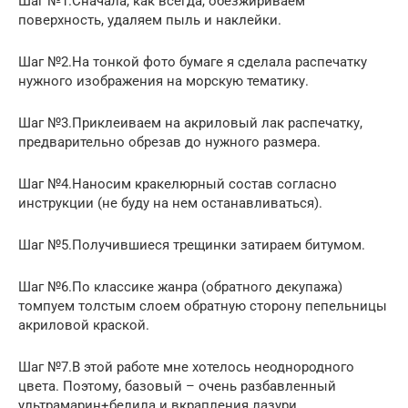
Шаг №1.Сначала, как всегда, обезжириваем
поверхность, удаляем пыль и наклейки.
Шаг №2.На тонкой фото бумаге я сделала распечатку
нужного изображения на морскую тематику.
Шаг №3.Приклеиваем на акриловый лак распечатку,
предварительно обрезав до нужного размера.
Шаг №4.Наносим кракелюрный состав согласно
инструкции (не буду на нем останавливаться).
Шаг №5.Получившиеся трещинки затираем битумом.
Шаг №6.По классике жанра (обратного декупажа)
томпуем толстым слоем обратную сторону пепельницы
акриловой краской.
Шаг №7.В этой работе мне хотелось неоднородного
цвета. Поэтому, базовый – очень разбавленный
ультрамарин+белила и вкрапления лазури,