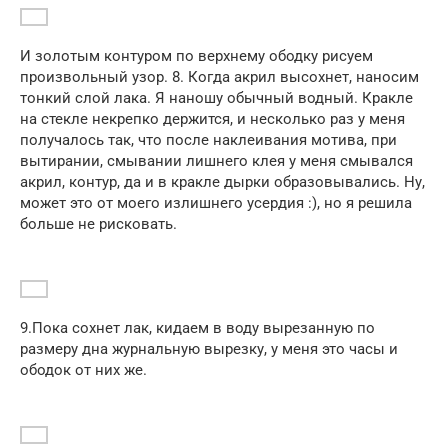
И золотым контуром по верхнему ободку рисуем
произвольный узор. 8. Когда акрил высохнет, наносим
тонкий слой лака. Я наношу обычный водный. Кракле
на стекле некрепко держится, и несколько раз у меня
получалось так, что после наклеивания мотива, при
вытирании, смывании лишнего клея у меня смывался
акрил, контур, да и в кракле дырки образовывались. Ну,
может это от моего излишнего усердия :), но я решила
больше не рисковать.
9.Пока сохнет лак, кидаем в воду вырезанную по
размеру дна журнальную вырезку, у меня это часы и
ободок от них же.