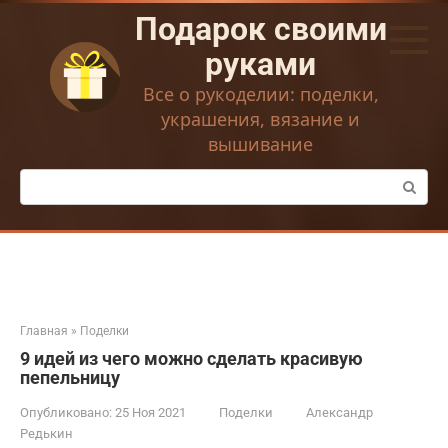
Перейти
Подарок своими
к
контенту
руками
Все о рукоделии: поделки,
украшения, вязание и
вышивание
Поиск:
Главная
»
Поделки
9 идей из чего можно сделать красивую
пепельницу
Опубликовано:
25 Ноя 2021
Поделки
Александр
Редькин