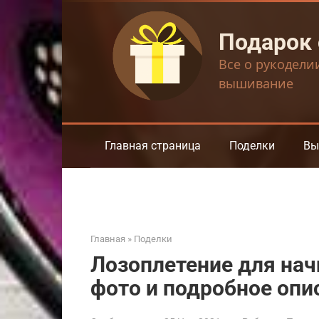
Перейти
к
Подарок
контенту
Все о рукодели
вышивание
Главная страница
Поделки
Вы
Главная
»
Поделки
Лозоплетение для нач
фото и подробное опи