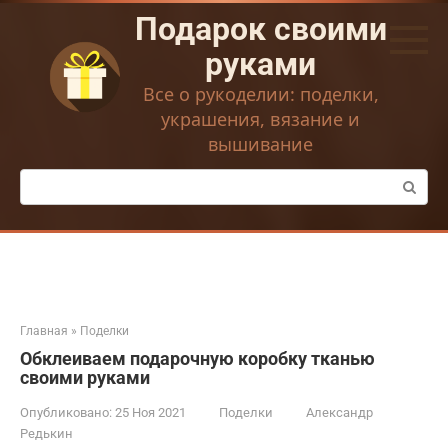
Перейти
Подарок своими
к
контенту
руками
Все о рукоделии: поделки,
украшения, вязание и
вышивание
Поиск:
Главная
»
Поделки
Обклеиваем подарочную коробку тканью
своими руками
Опубликовано:
25 Ноя 2021
Поделки
Александр
Редькин