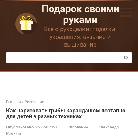
Перейти
Подарок своими
к
контенту
руками
Все о рукоделии: поделки,
украшения, вязание и
вышивание
Поиск:
Главная
»
Рисование
Как нарисовать грибы карандашом поэтапно
для детей в разных техниках
Опубликовано:
25 Ноя 2021
Рисование
Александр
Редькин