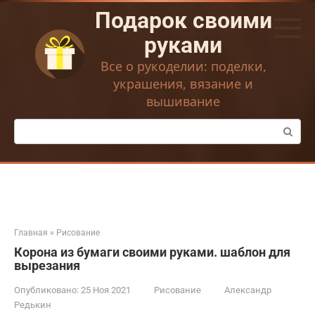
Перейти
Подарок своими
к
контенту
руками
Все о рукоделии: поделки,
украшения, вязание и
вышивание
Поиск:
Главная
»
Рисование
Корона из бумаги своими руками. шаблон для
вырезания
Опубликовано:
25 Ноя 2021
Рисование
Александр
Редькин