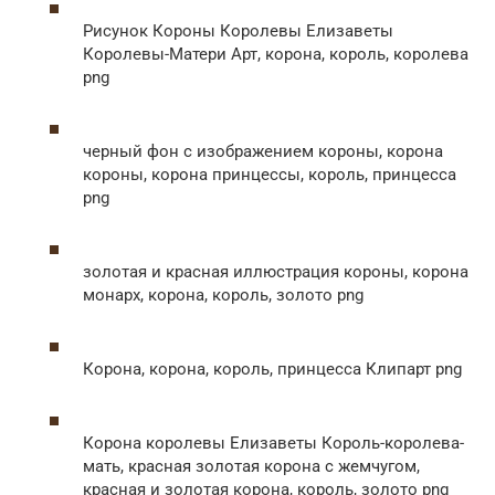
Рисунок Короны Королевы Елизаветы
Королевы-Матери Арт, корона, король, королева
png
черный фон с изображением короны, корона
короны, корона принцессы, король, принцесса
png
золотая и красная иллюстрация короны, корона
монарх, корона, король, золото png
Корона, корона, король, принцесса Клипарт png
Корона королевы Елизаветы Король-королева-
мать, красная золотая корона с жемчугом,
красная и золотая корона, король, золото png