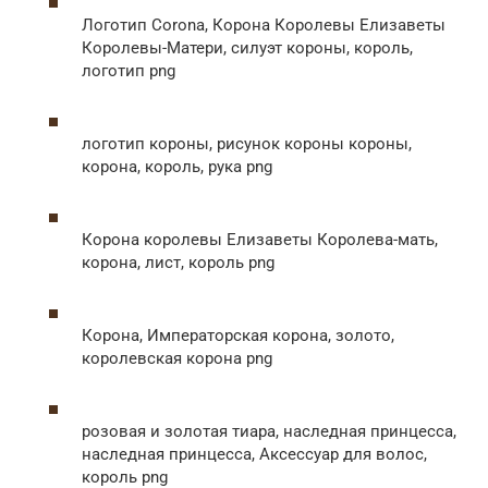
Логотип Corona, Корона Королевы Елизаветы
Королевы-Матери, силуэт короны, король,
логотип png
логотип короны, рисунок короны короны,
корона, король, рука png
Корона королевы Елизаветы Королева-мать,
корона, лист, король png
Корона, Императорская корона, золото,
королевская корона png
розовая и золотая тиара, наследная принцесса,
наследная принцесса, Аксессуар для волос,
король png