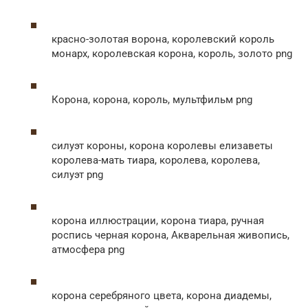
красно-золотая ворона, королевский король
монарх, королевская корона, король, золото png
Корона, корона, король, мультфильм png
силуэт короны, корона королевы елизаветы
королева-мать тиара, королева, королева,
силуэт png
корона иллюстрации, корона тиара, ручная
роспись черная корона, Акварельная живопись,
атмосфера png
корона серебряного цвета, корона диадемы,