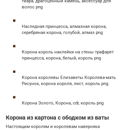
тиара, драгоценный камень, аксессуар для
волос png
Наследная принцесса, алмазная корона,
серебряная корона, голубой, алмаз png
Корона король наклейки на стены трафарет
принцесса, корона, белый, король png
Корона королевы Елизаветы Королева-мать
Рисунок, корона короля, лист, король png
Корона Золото, Корона, cdr, король png
Корона из картона с ободком из ваты
Настоящим королям и королевам наверняка