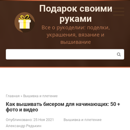
Перейти
Подарок своими
к
контенту
руками
Все о рукоделии: поделки,
украшения, вязание и
вышивание
Поиск:
Главная
»
Вышивка и плетение
Как вышивать бисером для начинающих: 50 +
фото и видео
Опубликовано:
25 Ноя 2021
Вышивка и плетение
Александр Редькин