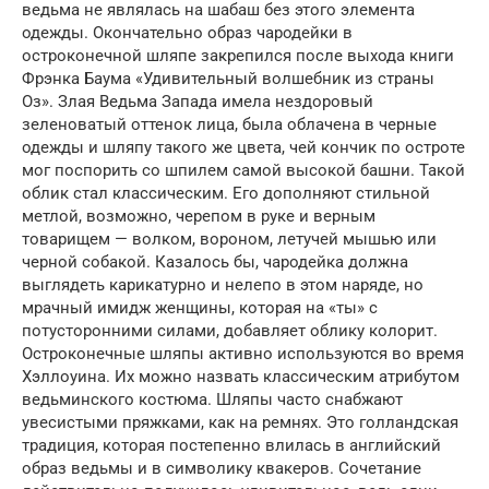
ведьма не являлась на шабаш без этого элемента
одежды. Окончательно образ чародейки в
остроконечной шляпе закрепился после выхода книги
Фрэнка Баума «Удивительный волшебник из страны
Оз». Злая Ведьма Запада имела нездоровый
зеленоватый оттенок лица, была облачена в черные
одежды и шляпу такого же цвета, чей кончик по остроте
мог поспорить со шпилем самой высокой башни. Такой
облик стал классическим. Его дополняют стильной
метлой, возможно, черепом в руке и верным
товарищем — волком, вороном, летучей мышью или
черной собакой. Казалось бы, чародейка должна
выглядеть карикатурно и нелепо в этом наряде, но
мрачный имидж женщины, которая на «ты» с
потусторонними силами, добавляет облику колорит.
Остроконечные шляпы активно используются во время
Хэллоуина. Их можно назвать классическим атрибутом
ведьминского костюма. Шляпы часто снабжают
увесистыми пряжками, как на ремнях. Это голландская
традиция, которая постепенно влилась в английский
образ ведьмы и в символику квакеров. Сочетание