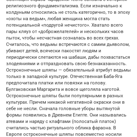
религиозного фундаментализма. Если изначально к
колдуньям относились не столь категорично, то в эпоху
«охоты на ведьм», любая женщина могла стать
потенциальной «подругой нечистого». Хватало всего
пары кляуз от «доброжелателей» и нескольких часов
пыток, чтобы несчастная созналась во всех грехах.
Считалось, что ведьмы встречаются с самим дьяволом,
убивают детей, всячески пакостят людям и
периодически слетаются на шабаши, дабы похвастаться
злодеяниями и отпраздновать свою безнаказанность.
Остроконечные шляпы — обязательный атрибут ведьмы
только в западной культуре. Отечественная Баба-Яга
предпочитала платки или повязки на голову.
Булгаковская Маргарита и вовсе щеголяла наготой.
Остроконечные шляпы были популярными в разных
культурах. Причем никакой негативной окраски они в
себе не несли. Сначала головные уборы вытянутой
формы появились в Древнем Египте. Они назывались
атевами и наряду с клафтами (полосатый платок)
считались частью ритуального облика фараона. В
Европе остроконечные шляпы повсеместно носили