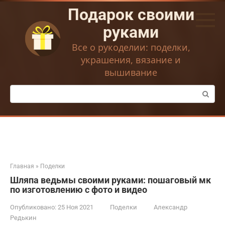
Перейти
Подарок своими
к
контенту
руками
Все о рукоделии: поделки,
украшения, вязание и
вышивание
Поиск:
Главная
»
Поделки
Шляпа ведьмы своими руками: пошаговый мк
по изготовлению с фото и видео
Опубликовано:
25 Ноя 2021
Поделки
Александр
Редькин