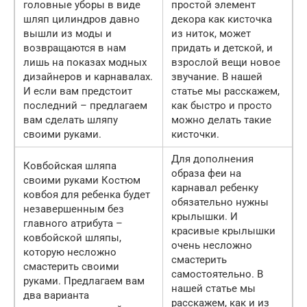
головные уборы в виде
простой элемент
шляп цилиндров давно
декора как кисточка
вышли из моды и
из ниток, может
возвращаются в нам
придать и детской, и
лишь на показах модных
взрослой вещи новое
дизайнеров и карнавалах.
звучание. В нашей
И если вам предстоит
статье мы расскажем,
последний – предлагаем
как быстро и просто
вам сделать шляпу
можно делать такие
своими руками.
кисточки.
Для дополнения
Ковбойская шляпа
образа феи на
своими руками Костюм
карнавал ребенку
ковбоя для ребенка будет
обязательно нужны
незавершенным без
крылышки. И
главного атрибута –
красивые крылышки
ковбойской шляпы,
очень несложно
которую несложно
смастерить
смастерить своими
самостоятельно. В
руками. Предлагаем вам
нашей статье мы
два варианта
расскажем, как и из