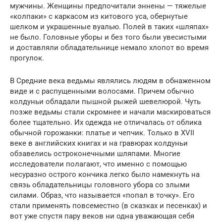
мужчины. Женщины предпочитали эннены — тяжелые
«колпаки» с каркасом из китового уса, обернутые
шелком и украшенные вуалью. Полей в таких «шляпах»
не было. Головные уборы и без того были увесистыми
и доставляли обладательнице немало хлопот во время
прогулок.
В Средние века ведьмы являлись людям в обнаженном
виде и с распущенными волосами. Причем обычно
колдуньи обладали пышной рыжей шевелюрой. Чуть
позже ведьмы стали скромнее и начали маскироваться
более тщательно. Их одежда не отличалась от облика
обычной горожанки: платье и чепчик. Только в XVII
веке в английских книгах и на гравюрах колдуньи
обзавелись остроконечными шляпами. Многие
исследователи полагают, что именно с помощью
несуразно острого кончика легко было намекнуть на
связь обладательницы головного убора со злыми
силами. Образ, что называется «попал в точку». Его
стали применять повсеместно (в сказках и песенках) и
вот уже спустя пару веков ни одна уважающая себя