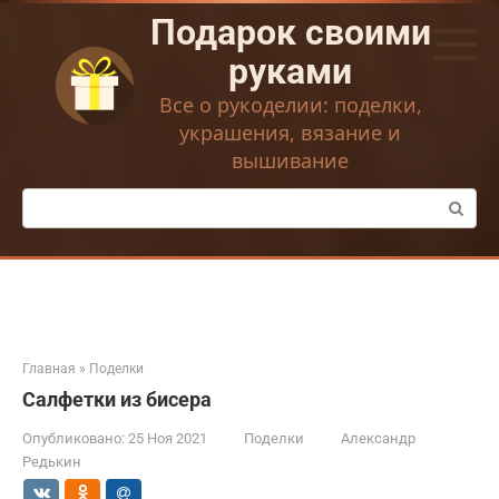
Перейти
Подарок своими
к
контенту
руками
Все о рукоделии: поделки,
украшения, вязание и
вышивание
Поиск:
Главная
»
Поделки
Салфетки из бисера
Опубликовано:
25 Ноя 2021
Поделки
Александр
Редькин