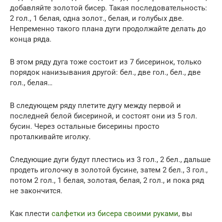
добавляйте золотой бисер. Такая последовательность:
2 гол., 1 белая, одна золот., белая, и голубых две.
Непременно такого плана дуги продолжайте делать до
конца ряда.
В этом ряду дуга тоже состоит из 7 бисеринок, только
порядок нанизывания другой: бел., две гол., бел., две
гол., белая…
В следующем ряду плетите дугу между первой и
последней белой бисериной, и состоят они из 5 гол.
бусин. Через остальные бисерины просто
проталкивайте иголку.
Следующие дуги будут плестись из 3 гол., 2 бел., дальше
продеть иголочку в золотой бусине, затем 2 бел., 3 гол.,
потом 2 гол., 1 белая, золотая, белая, 2 гол., и пока ряд
не закончится.
Как плести
салфетки из бисера своими руками
, вы