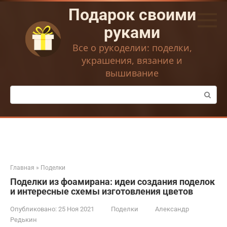
Перейти
Подарок своими
к
контенту
руками
Все о рукоделии: поделки,
украшения, вязание и
вышивание
Поиск:
Главная
»
Поделки
Поделки из фоамирана: идеи создания поделок
и интересные схемы изготовления цветов
Опубликовано:
25 Ноя 2021
Поделки
Александр
Редькин