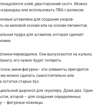
понадобится клей, двусторонний скотч. Можно
-карандаш или использовать ПВА с роликом.
оновые штампики для создания узоров-
ть на меловой основе или на основе пигментов.
иальная пудра для штампов, которая сделает
ркими.
тинки-переводилки. Они выпускаются на кальке,
бумагу, его нужно будет потереть.
нточки, мини-фигурки– эти элементы пригодятся
кже можно сделать самостоятельно или
 остатки старых бус.
ециальный дырокол для скрапера. Даже два. Один
ыток, второй – для создания определенных
лу – фигурные ножницы.