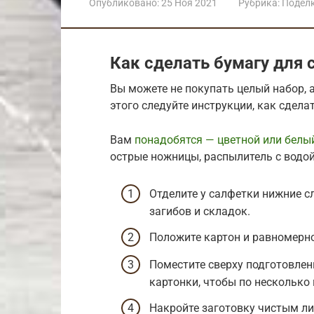
Опубликовано:
25 Ноя 2021
Рубрика:
Подел
Как сделать бумагу для
Вы можете не покупать целый набор, 
этого следуйте инструкции, как сдела
Вам
понадобятся — цветной или белы
острые ножницы, распылитель с водой
Отделите у салфетки нижние сл
загибов и складок.
Положите картон и равномерно
Поместите сверху подготовлен
картонки, чтобы по несколько
Накройте заготовку чистым л