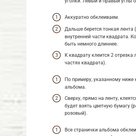
уголки. Левый и правый углы о
Аккуратно обклеиваем.
Дальше берется тонкая лента 
внутренней части квадрата. Ко
быть немного длиннее.
К квадрату клеится 2 отрезка 
частях квадрата).
По примеру, указанному ниже 
альбома.
Сверху, прямо на ленту, клеят
будет взять цветную бумагу (р
розовый).
Все странички альбома обкле