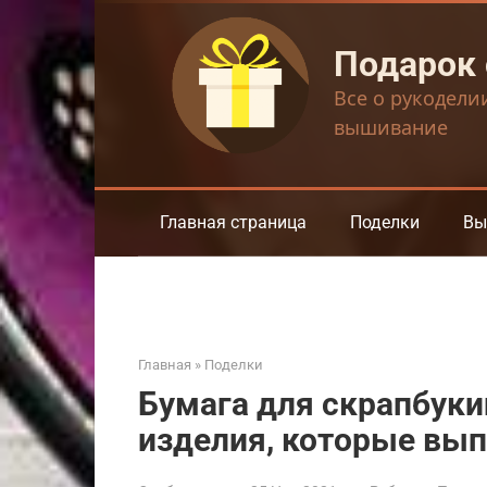
Перейти
к
Подарок
контенту
Все о рукодели
вышивание
Главная страница
Поделки
Вы
Главная
»
Поделки
Бумага для скрапбуки
изделия, которые вы