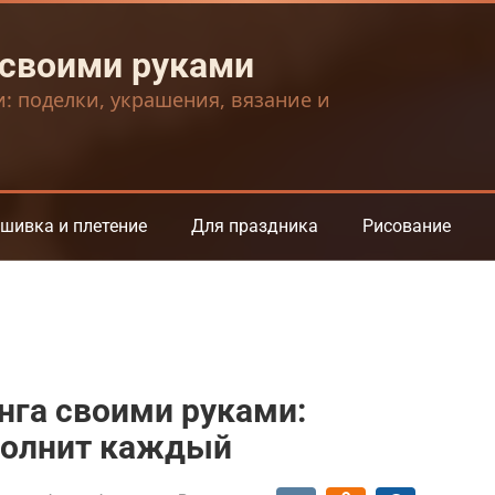
 своими руками
и: поделки, украшения, вязание и
шивка и плетение
Для праздника
Рисование
нга своими руками:
полнит каждый