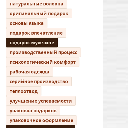
натуральные волокна
оригинальный подарок
основы языка
подарок впечатление
подарок мужчине
производственный процесс
психологический комфорт
рабочая одежда
серийное производство
теплоотвод
улучшение успеваемости
упаковка подарков
упаковочное оформление