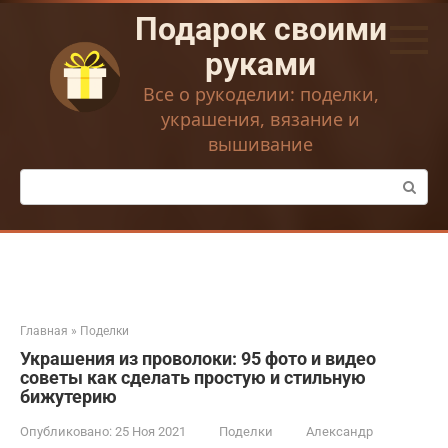
Перейти
Подарок своими
к
контенту
руками
Все о рукоделии: поделки,
украшения, вязание и
вышивание
Поиск:
Главная
»
Поделки
Украшения из проволоки: 95 фото и видео
советы как сделать простую и стильную
бижутерию
Опубликовано:
25 Ноя 2021
Поделки
Александр