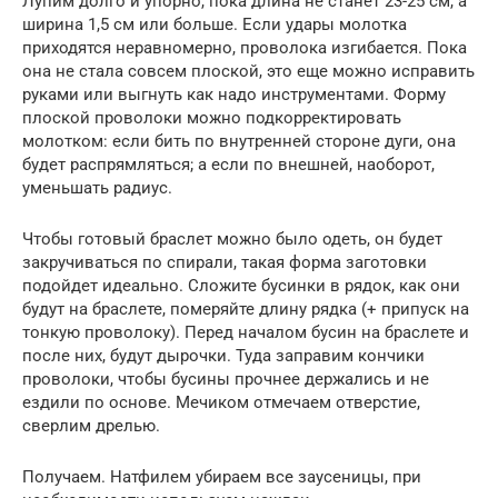
Лупим долго и упорно, пока длина не станет 23-25 см, а
ширина 1,5 см или больше. Если удары молотка
приходятся неравномерно, проволока изгибается. Пока
она не стала совсем плоской, это еще можно исправить
руками или выгнуть как надо инструментами. Форму
плоской проволоки можно подкорректировать
молотком: если бить по внутренней стороне дуги, она
будет распрямляться; а если по внешней, наоборот,
уменьшать радиус.
Чтобы готовый браслет можно было одеть, он будет
закручиваться по спирали, такая форма заготовки
подойдет идеально. Сложите бусинки в рядок, как они
будут на браслете, померяйте длину рядка (+ припуск на
тонкую проволоку). Перед началом бусин на браслете и
после них, будут дырочки. Туда заправим кончики
проволоки, чтобы бусины прочнее держались и не
ездили по основе. Мечиком отмечаем отверстие,
сверлим дрелью.
Получаем. Натфилем убираем все заусеницы, при