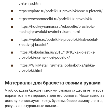
pleteniya.html
https://vplate.ru/podelki-iz-provoloki/vse-o-pletenii/
https://vsesamodelki.ru/podelki-iz-provoloki/
https://hockey-samara.ru/rukodelie/braslet-iz-
mednoj-provoloki-svoimi-rukami.html
https://vplate.ru/podelki-iz-provoloki/kak-sdelat-
kreativnyj-braslet/
https://babudacha.ru/2016/10/10/kak-plesti-iz-
provoloki-sxemy-i-idei-podelok/
https://WikiMetall.ru/metalloobrabotka/gibka-
provoloki.html
Материалы для браслета своими руками
Чтоб создать браслет своими руками существует масса
вариантов и материалов для его основы. Чаще всего за
основу используют: кожу, бусины, бисер, замшу, ленты,
ракушки, натуральные камни…