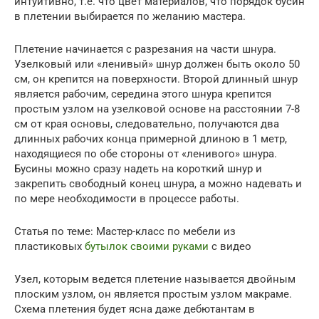
интуитивно, т.е. что цвет материалов, что порядок бусин
в плетении выбирается по желанию мастера.
Плетение начинается с разрезания на части шнура.
Узелковый или «ленивый» шнур должен быть около 50
см, он крепится на поверхности. Второй длинный шнур
является рабочим, середина этого шнура крепится
простым узлом на узелковой основе на расстоянии 7-8
см от края основы, следовательно, получаются два
длинных рабочих конца примерной длиною в 1 метр,
находящиеся по обе стороны от «ленивого» шнура.
Бусины можно сразу надеть на короткий шнур и
закрепить свободный конец шнура, а можно надевать и
по мере необходимости в процессе работы.
Статья по теме: Мастер-класс по мебели из
пластиковых
бутылок своими руками
с видео
Узел, которым ведется плетение называется двойным
плоским узлом, он является простым узлом макраме.
Схема плетения будет ясна даже дебютантам в