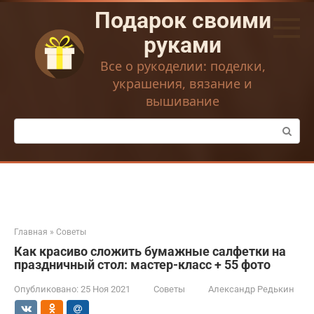
Перейти
Подарок своими
к
контенту
руками
Все о рукоделии: поделки,
украшения, вязание и
вышивание
Поиск:
Главная
»
Советы
Как красиво сложить бумажные салфетки на
праздничный стол: мастер-класс + 55 фото
Опубликовано:
25 Ноя 2021
Советы
Александр Редькин