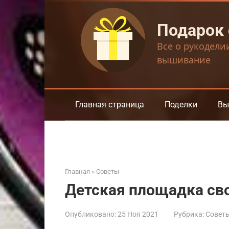
Перейти
к
Подарок
контенту
Все о рукодели
вышивание
Главная страница
Поделки
Вы
Главная
»
Советы
Детская площадка св
Опубликовано:
25 Ноя 2021
Рубрика:
Совет