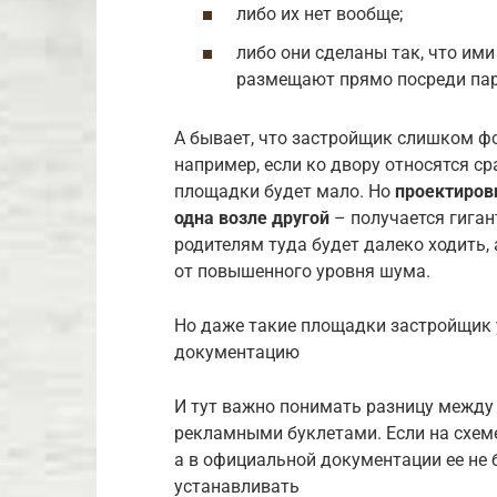
либо их нет вообще;
либо они сделаны так, что им
размещают прямо посреди пар
А бывает, что застройщик слишком ф
например, если ко двору относятся с
площадки будет мало. Но
проектиров
одна возле другой
– получается гига
родителям туда будет далеко ходить,
от повышенного уровня шума.
Но даже такие площадки застройщик у
документацию
И тут важно понимать разницу между
рекламными буклетами. Если на схем
а в официальной документации ее не 
устанавливать