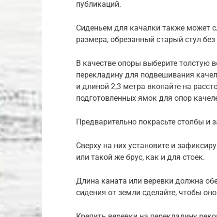
публикаций.
Сиденьем для качалки также может 
размера, обрезанный старый стул без
В качестве опоры выберите толстую в
перекладину для подвешивания качеле
и длиной 2,3 метра вкопайте на рассто
подготовленных ямок для опор качел
Предварительно покрасьте столбы и з
Сверху на них установите и зафиксир
или такой же брус, как и для стоек.
Длина каната или веревки должна об
сидения от земли сделайте, чтобы оно
Крепить веревки на перекладину рек