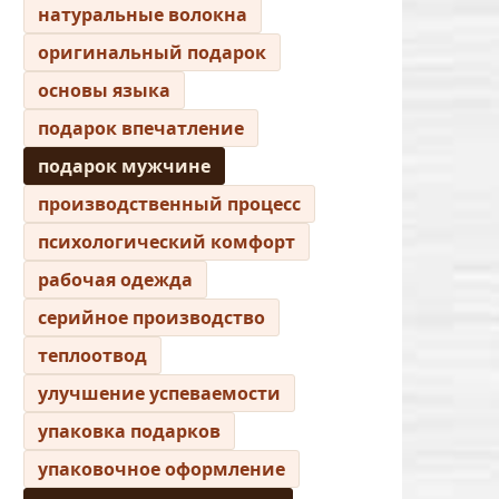
натуральные волокна
оригинальный подарок
основы языка
подарок впечатление
подарок мужчине
производственный процесс
психологический комфорт
рабочая одежда
серийное производство
теплоотвод
улучшение успеваемости
упаковка подарков
упаковочное оформление