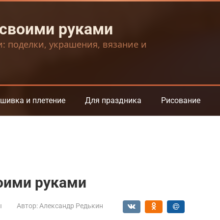
 своими руками
и: поделки, украшения, вязание и
шивка и плетение
Для праздника
Рисование
оими руками
ы
Автор:
Александр Редькин